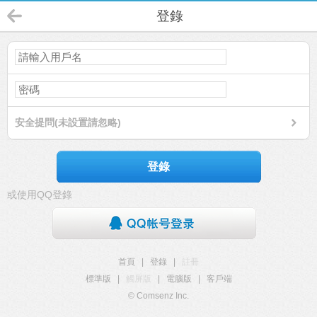
登錄
安全提問(未設置請忽略)
登錄
或使用QQ登錄
首頁
|
登錄
|
註冊
標準版
|
觸屏版
|
電腦版
|
客戶端
© Comsenz Inc.