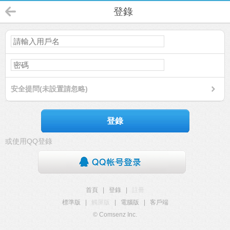
登錄
安全提問(未設置請忽略)
登錄
或使用QQ登錄
首頁
|
登錄
|
註冊
標準版
|
觸屏版
|
電腦版
|
客戶端
© Comsenz Inc.