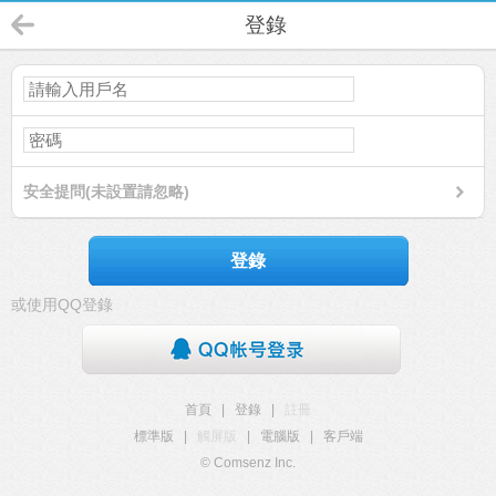
登錄
安全提問(未設置請忽略)
登錄
或使用QQ登錄
首頁
|
登錄
|
註冊
標準版
|
觸屏版
|
電腦版
|
客戶端
© Comsenz Inc.