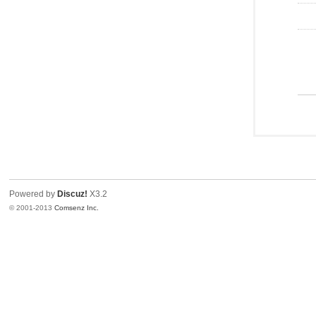
Powered by
Discuz!
X3.2
© 2001-2013
Comsenz Inc.