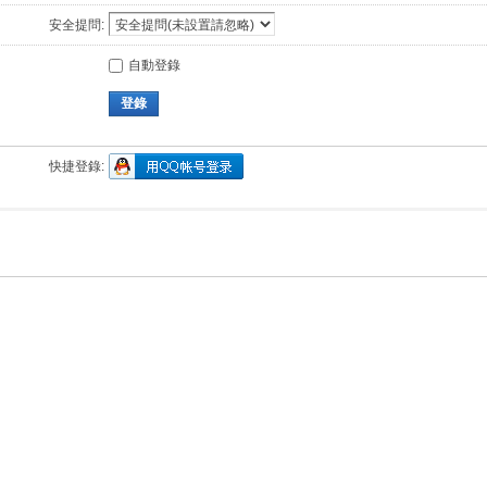
安全提問:
自動登錄
登錄
快捷登錄: