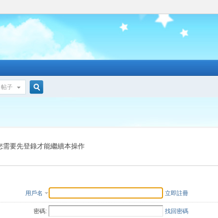
帖子
搜
索
您需要先登錄才能繼續本操作
用戶名
立即註冊
密碼:
找回密碼