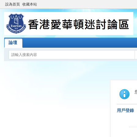
設為首頁
收藏本站
論壇
用戶登錄