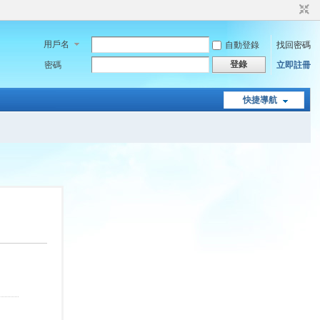
用戶名
自動登錄
找回密碼
登錄
密碼
立即註冊
快捷導航