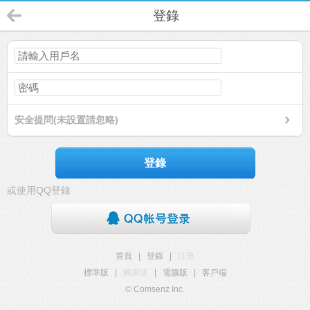
登錄
安全提問(未設置請忽略)
登錄
或使用QQ登錄
首頁
|
登錄
|
註冊
標準版
|
觸屏版
|
電腦版
|
客戶端
© Comsenz Inc.