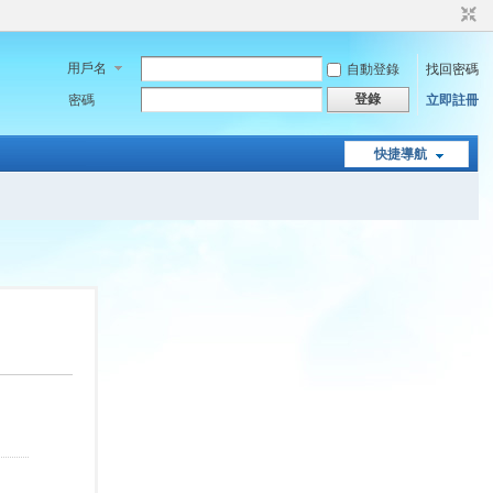
用戶名
自動登錄
找回密碼
登錄
密碼
立即註冊
快捷導航