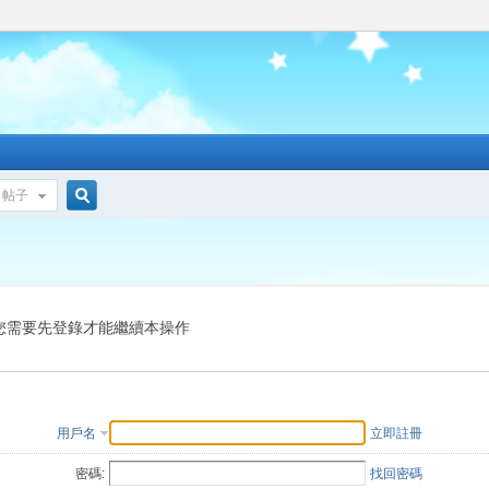
帖子
搜
索
您需要先登錄才能繼續本操作
用戶名
立即註冊
密碼:
找回密碼