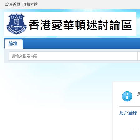
設為首頁
收藏本站
論壇
用戶登錄