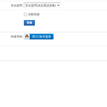
安全提問:
自動登錄
登錄
快捷登錄: