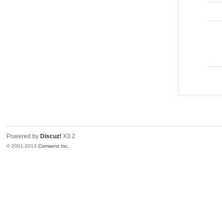
Powered by
Discuz!
X3.2
© 2001-2013
Comsenz Inc.