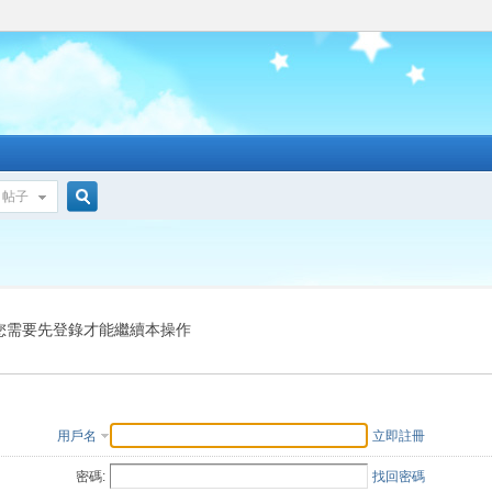
帖子
搜
索
您需要先登錄才能繼續本操作
用戶名
立即註冊
密碼:
找回密碼