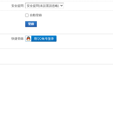
安全提問:
自動登錄
登錄
快捷登錄: