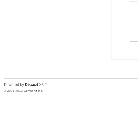
Powered by
Discuz!
X3.2
© 2001-2013
Comsenz Inc.