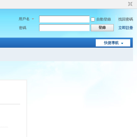
用戶名
自動登錄
找回密碼
登錄
密碼
立即註冊
快捷導航