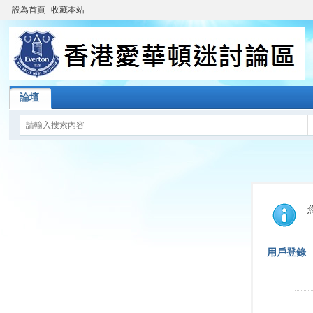
設為首頁
收藏本站
論壇
用戶登錄