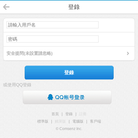
登錄
安全提問(未設置請忽略)
登錄
或使用QQ登錄
首頁
|
登錄
|
註冊
標準版
|
觸屏版
|
電腦版
|
客戶端
© Comsenz Inc.