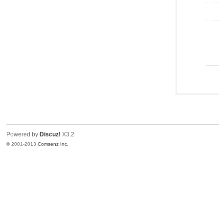
Powered by
Discuz!
X3.2
© 2001-2013
Comsenz Inc.