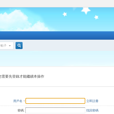
帖子
搜
索
您需要先登錄才能繼續本操作
用戶名
立即註冊
密碼:
找回密碼