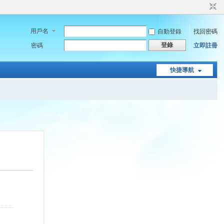
用戶名
自動登錄
找回密碼
登錄
密碼
立即註冊
快捷導航