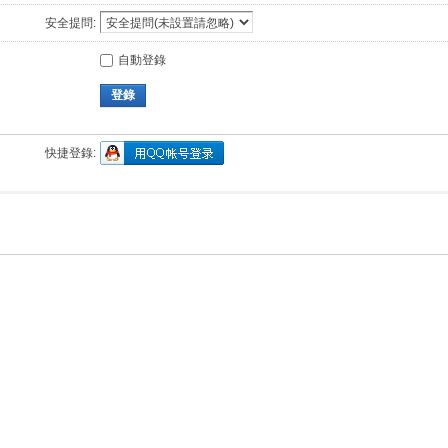
安全提問:
自動登錄
登錄
快捷登錄: