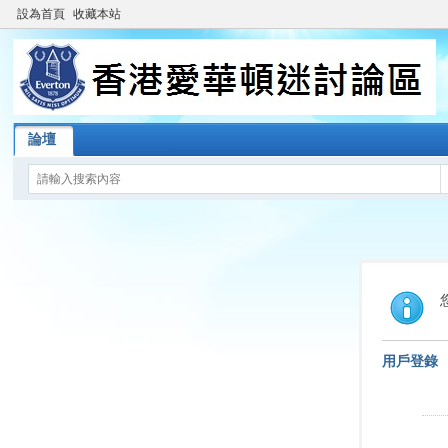
設為首頁
收藏本站
論壇
用戶登錄