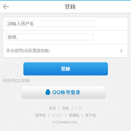
登錄
安全提問(未設置請忽略)
登錄
或使用QQ登錄
首頁
|
登錄
|
註冊
標準版
|
觸屏版
|
電腦版
|
客戶端
© Comsenz Inc.