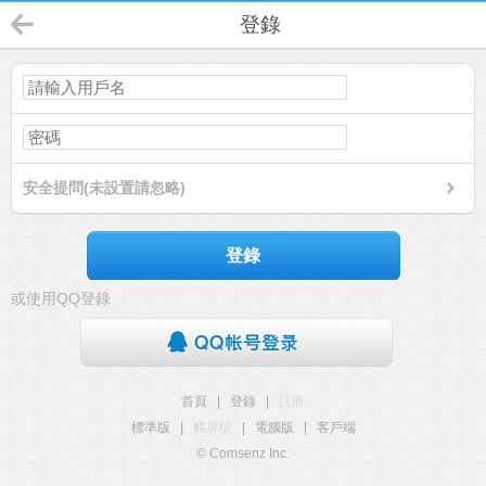
登錄
安全提問(未設置請忽略)
登錄
或使用QQ登錄
首頁
|
登錄
|
註冊
標準版
|
觸屏版
|
電腦版
|
客戶端
© Comsenz Inc.