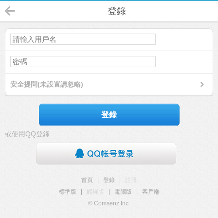
登錄
安全提問(未設置請忽略)
登錄
或使用QQ登錄
首頁
|
登錄
|
註冊
標準版
|
觸屏版
|
電腦版
|
客戶端
© Comsenz Inc.