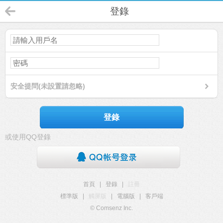
登錄
安全提問(未設置請忽略)
登錄
或使用QQ登錄
首頁
|
登錄
|
註冊
標準版
|
觸屏版
|
電腦版
|
客戶端
© Comsenz Inc.