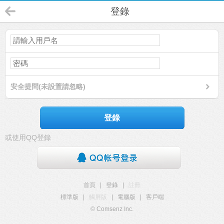
登錄
安全提問(未設置請忽略)
登錄
或使用QQ登錄
首頁
|
登錄
|
註冊
標準版
|
觸屏版
|
電腦版
|
客戶端
© Comsenz Inc.