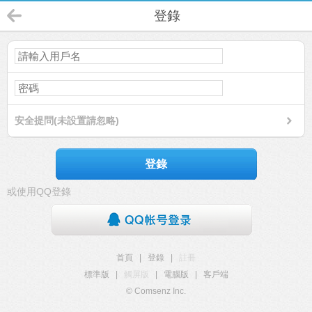
登錄
安全提問(未設置請忽略)
登錄
或使用QQ登錄
首頁
|
登錄
|
註冊
標準版
|
觸屏版
|
電腦版
|
客戶端
© Comsenz Inc.