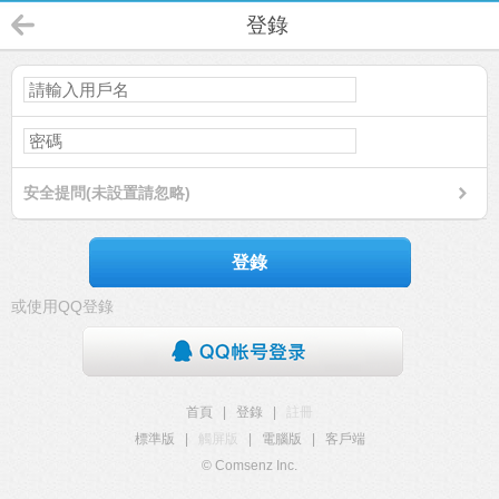
登錄
安全提問(未設置請忽略)
登錄
或使用QQ登錄
首頁
|
登錄
|
註冊
標準版
|
觸屏版
|
電腦版
|
客戶端
© Comsenz Inc.