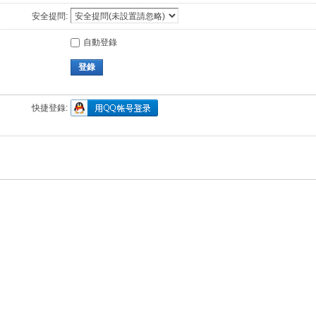
安全提問:
自動登錄
登錄
快捷登錄: