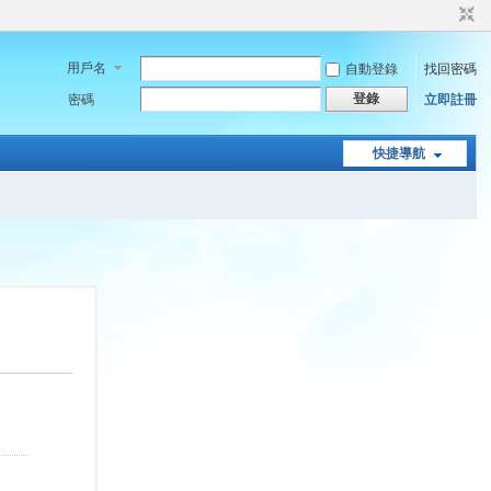
用戶名
自動登錄
找回密碼
登錄
密碼
立即註冊
快捷導航