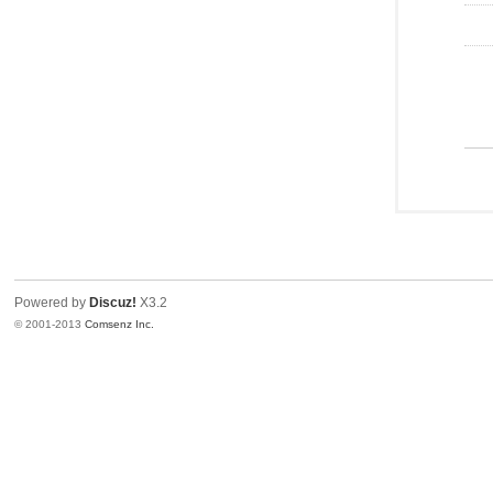
Powered by
Discuz!
X3.2
© 2001-2013
Comsenz Inc.