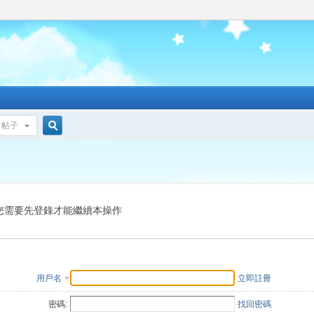
帖子
搜
索
您需要先登錄才能繼續本操作
用戶名
立即註冊
密碼:
找回密碼