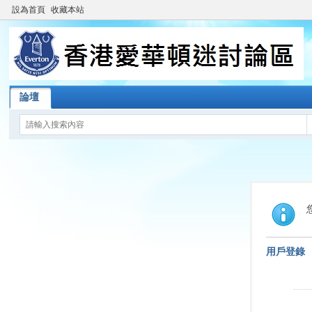
設為首頁
收藏本站
論壇
用戶登錄