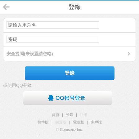
登錄
安全提問(未設置請忽略)
登錄
或使用QQ登錄
首頁
|
登錄
|
註冊
標準版
|
觸屏版
|
電腦版
|
客戶端
© Comsenz Inc.