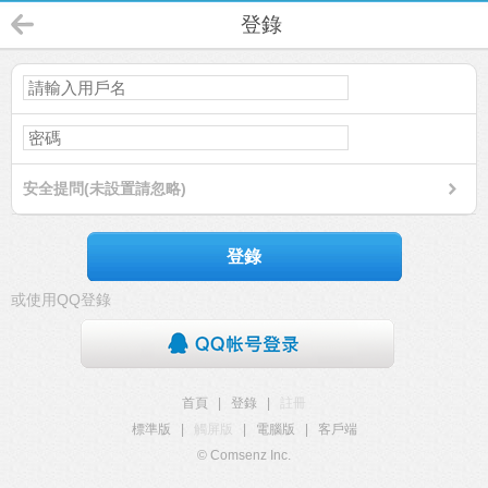
登錄
安全提問(未設置請忽略)
登錄
或使用QQ登錄
首頁
|
登錄
|
註冊
標準版
|
觸屏版
|
電腦版
|
客戶端
© Comsenz Inc.