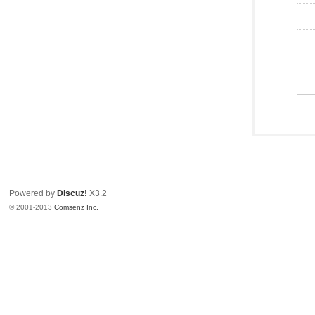
Powered by
Discuz!
X3.2
© 2001-2013
Comsenz Inc.