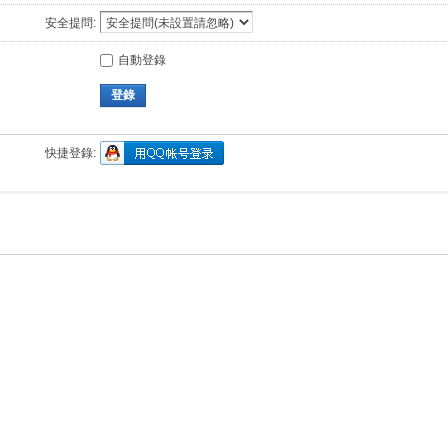
安全提問:
自動登錄
登錄
快捷登錄: