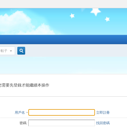
帖子
搜
索
您需要先登錄才能繼續本操作
用戶名
立即註冊
密碼:
找回密碼