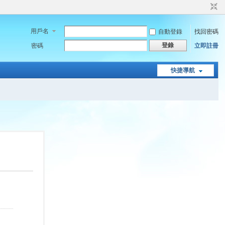
用戶名
自動登錄
找回密碼
登錄
密碼
立即註冊
快捷導航