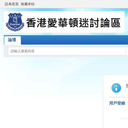
設為首頁
收藏本站
論壇
用戶登錄