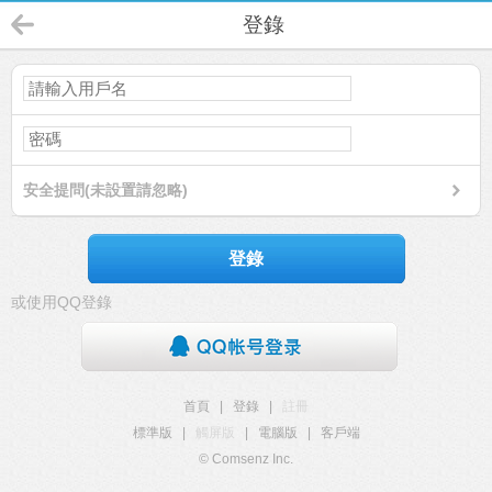
登錄
安全提問(未設置請忽略)
登錄
或使用QQ登錄
首頁
|
登錄
|
註冊
標準版
|
觸屏版
|
電腦版
|
客戶端
© Comsenz Inc.