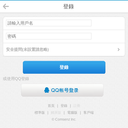
登錄
安全提問(未設置請忽略)
登錄
或使用QQ登錄
首頁
|
登錄
|
註冊
標準版
|
觸屏版
|
電腦版
|
客戶端
© Comsenz Inc.