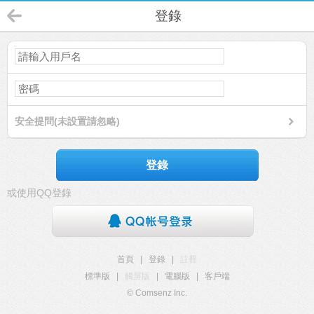
登錄
安全提問(未設置請忽略)
登錄
或使用QQ登錄
首頁
|
登錄
|
註冊
標準版
|
觸屏版
|
電腦版
|
客戶端
© Comsenz Inc.