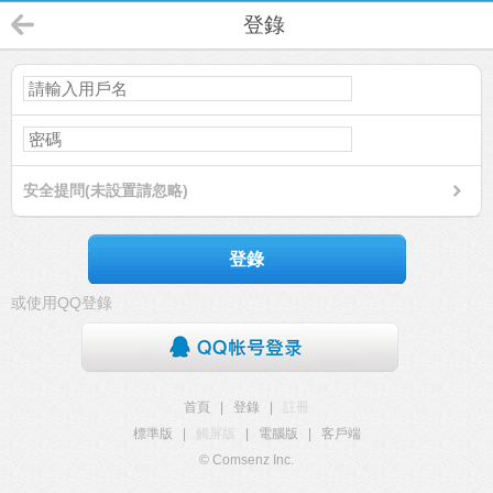
登錄
安全提問(未設置請忽略)
登錄
或使用QQ登錄
首頁
|
登錄
|
註冊
標準版
|
觸屏版
|
電腦版
|
客戶端
© Comsenz Inc.