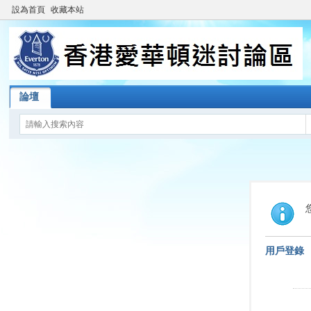
設為首頁
收藏本站
論壇
用戶登錄