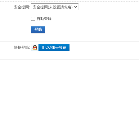
安全提問:
自動登錄
登錄
快捷登錄: