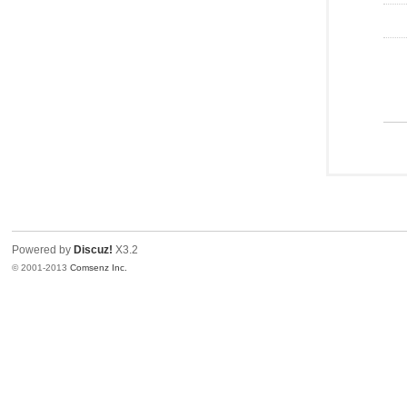
Powered by
Discuz!
X3.2
© 2001-2013
Comsenz Inc.