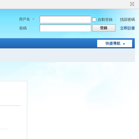
用戶名
自動登錄
找回密碼
登錄
密碼
立即註冊
快捷導航