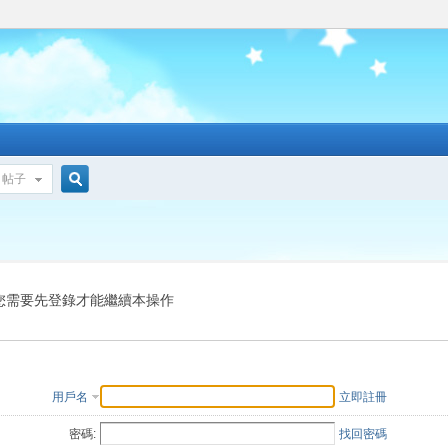
帖子
搜
索
您需要先登錄才能繼續本操作
用戶名
立即註冊
密碼:
找回密碼