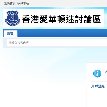
設為首頁
收藏本站
論壇
用戶登錄