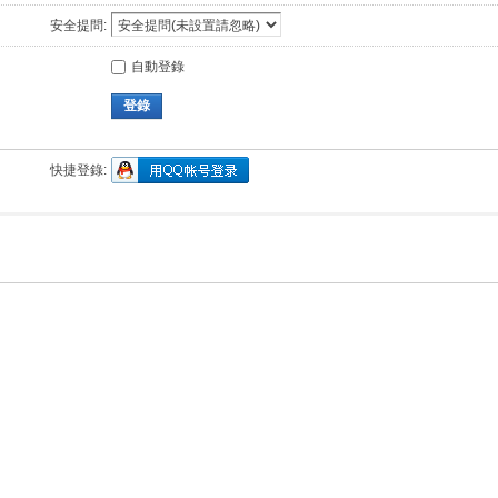
安全提問:
自動登錄
登錄
快捷登錄: