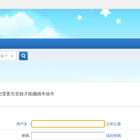
帖子
搜
索
您需要先登錄才能繼續本操作
用戶名
立即註冊
密碼:
找回密碼