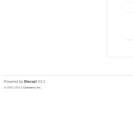
Powered by
Discuz!
X3.2
© 2001-2013
Comsenz Inc.