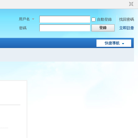
用戶名
自動登錄
找回密碼
登錄
密碼
立即註冊
快捷導航