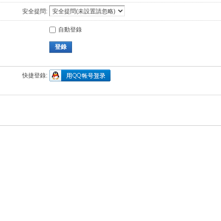
安全提問:
自動登錄
登錄
快捷登錄: