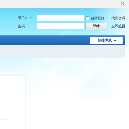
用戶名
自動登錄
找回密碼
登錄
密碼
立即註冊
快捷導航