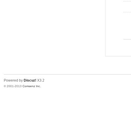
Powered by
Discuz!
X3.2
© 2001-2013
Comsenz Inc.