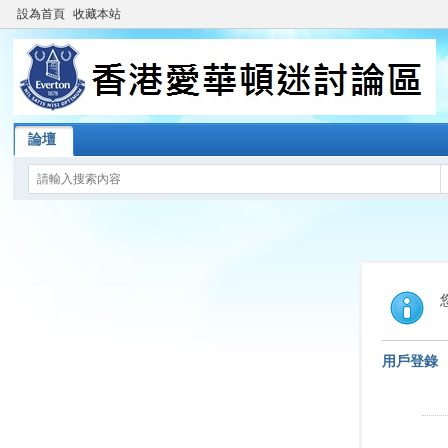
設為首頁
收藏本站
論壇
用戶登錄