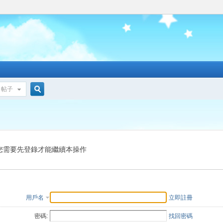
帖子
搜
索
您需要先登錄才能繼續本操作
用戶名
立即註冊
密碼:
找回密碼