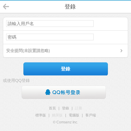
登錄
安全提問(未設置請忽略)
登錄
或使用QQ登錄
首頁
|
登錄
|
註冊
標準版
|
觸屏版
|
電腦版
|
客戶端
© Comsenz Inc.