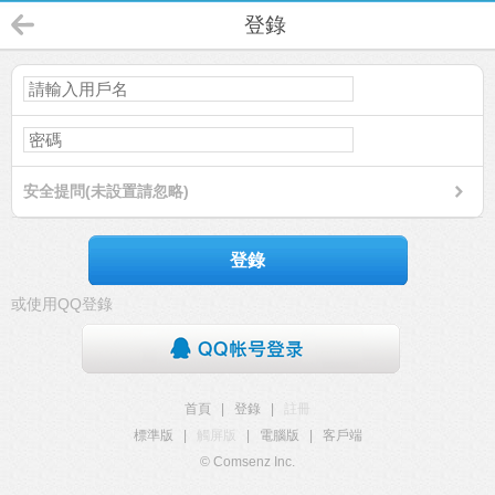
登錄
安全提問(未設置請忽略)
登錄
或使用QQ登錄
首頁
|
登錄
|
註冊
標準版
|
觸屏版
|
電腦版
|
客戶端
© Comsenz Inc.