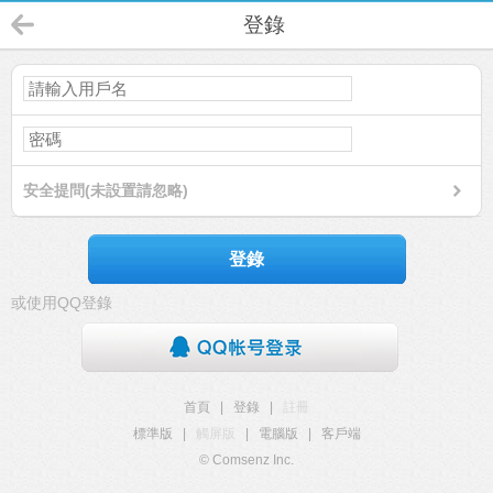
登錄
安全提問(未設置請忽略)
登錄
或使用QQ登錄
首頁
|
登錄
|
註冊
標準版
|
觸屏版
|
電腦版
|
客戶端
© Comsenz Inc.