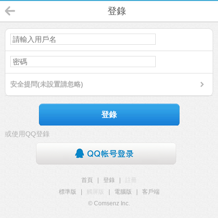
登錄
安全提問(未設置請忽略)
登錄
或使用QQ登錄
首頁
|
登錄
|
註冊
標準版
|
觸屏版
|
電腦版
|
客戶端
© Comsenz Inc.