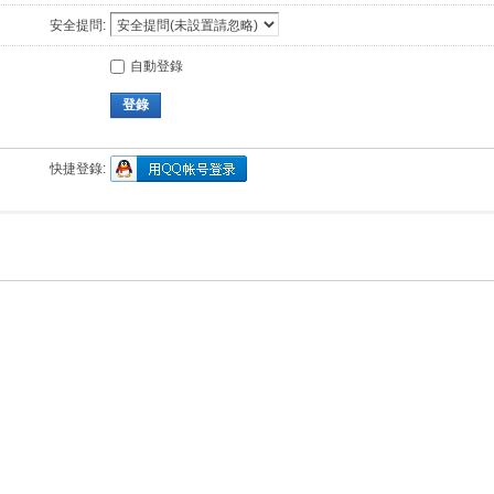
安全提問:
自動登錄
登錄
快捷登錄: