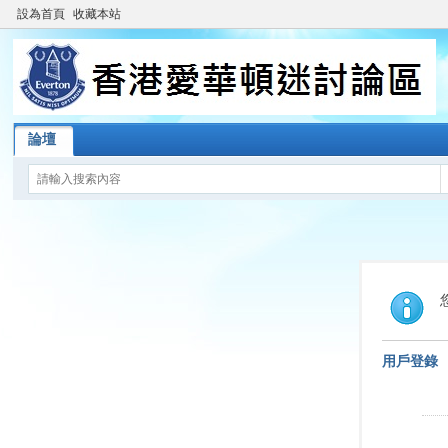
設為首頁
收藏本站
論壇
用戶登錄