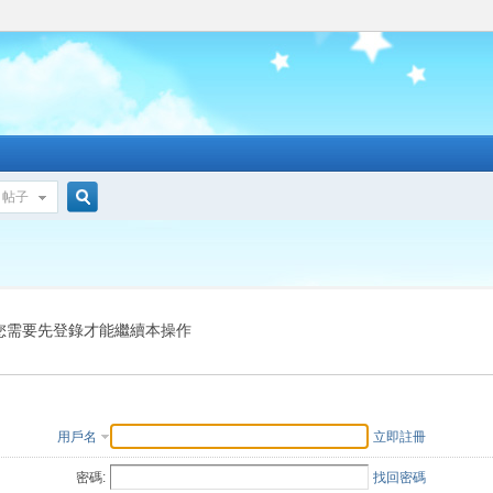
帖子
搜
索
您需要先登錄才能繼續本操作
用戶名
立即註冊
密碼:
找回密碼