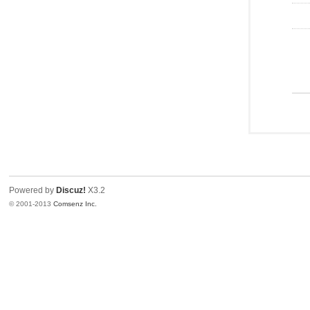
Powered by
Discuz!
X3.2
© 2001-2013
Comsenz Inc.