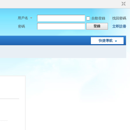
用戶名
自動登錄
找回密碼
登錄
密碼
立即註冊
快捷導航