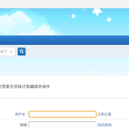
帖子
搜
索
您需要先登錄才能繼續本操作
用戶名
立即註冊
密碼:
找回密碼