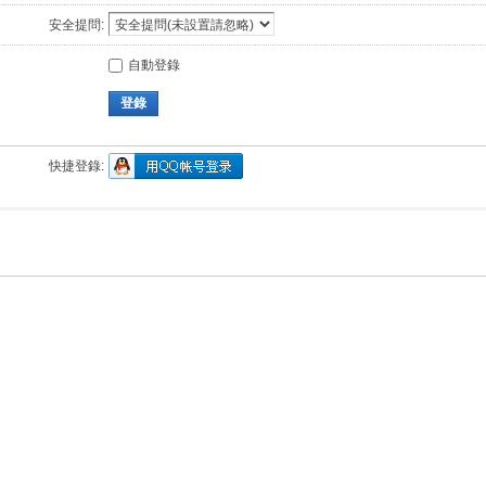
安全提問:
自動登錄
登錄
快捷登錄: