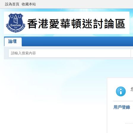
設為首頁
收藏本站
論壇
用戶登錄