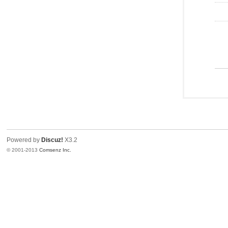
Powered by
Discuz!
X3.2
© 2001-2013
Comsenz Inc.