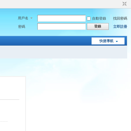
用戶名
自動登錄
找回密碼
登錄
密碼
立即註冊
快捷導航