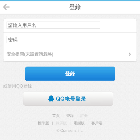
登錄
安全提問(未設置請忽略)
登錄
或使用QQ登錄
首頁
|
登錄
|
註冊
標準版
|
觸屏版
|
電腦版
|
客戶端
© Comsenz Inc.