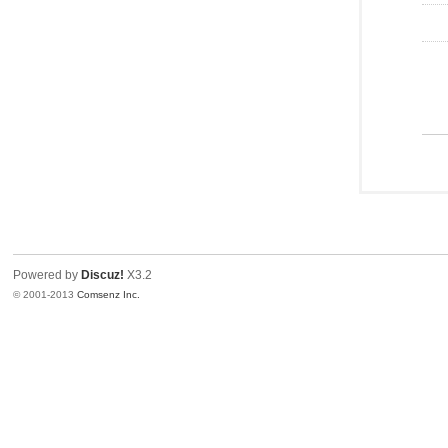
Powered by
Discuz!
X3.2
© 2001-2013
Comsenz Inc.