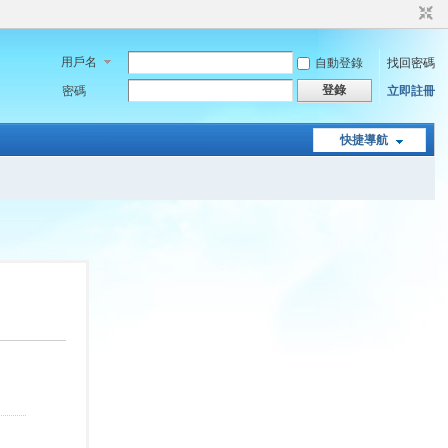
用戶名
自動登錄
找回密碼
登錄
密碼
立即註冊
快捷導航