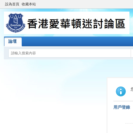
設為首頁
收藏本站
論壇
用戶登錄