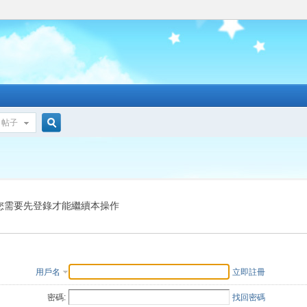
帖子
搜
索
您需要先登錄才能繼續本操作
用戶名
立即註冊
密碼:
找回密碼