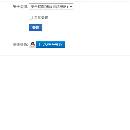
安全提問:
自動登錄
登錄
快捷登錄: