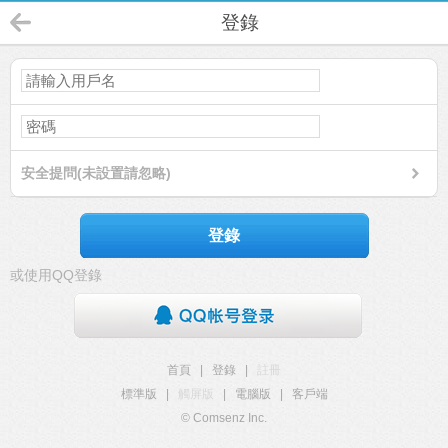
登錄
安全提問(未設置請忽略)
登錄
或使用QQ登錄
首頁
|
登錄
|
註冊
標準版
|
觸屏版
|
電腦版
|
客戶端
© Comsenz Inc.