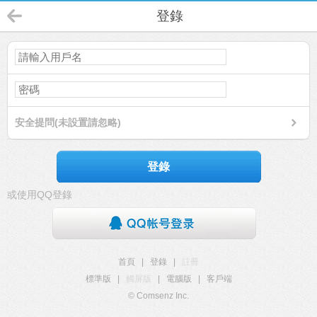
登錄
安全提問(未設置請忽略)
登錄
或使用QQ登錄
首頁
|
登錄
|
註冊
標準版
|
觸屏版
|
電腦版
|
客戶端
© Comsenz Inc.