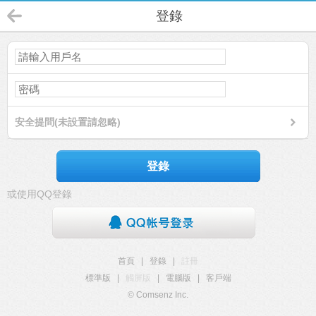
登錄
安全提問(未設置請忽略)
登錄
或使用QQ登錄
首頁
|
登錄
|
註冊
標準版
|
觸屏版
|
電腦版
|
客戶端
© Comsenz Inc.