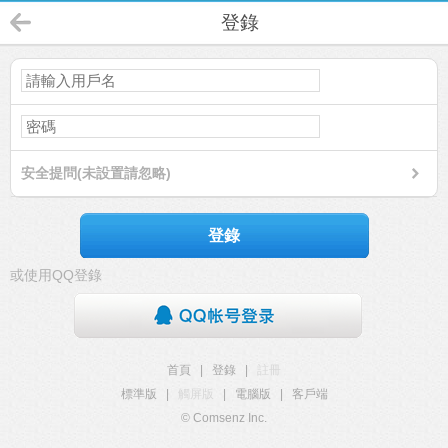
登錄
安全提問(未設置請忽略)
登錄
或使用QQ登錄
首頁
|
登錄
|
註冊
標準版
|
觸屏版
|
電腦版
|
客戶端
© Comsenz Inc.