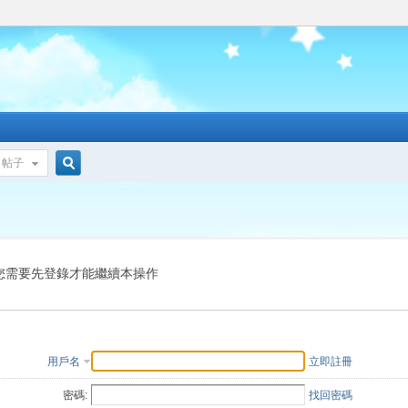
帖子
搜
索
您需要先登錄才能繼續本操作
用戶名
立即註冊
密碼:
找回密碼