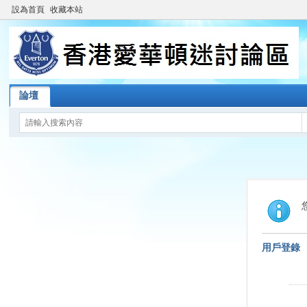
設為首頁
收藏本站
論壇
用戶登錄