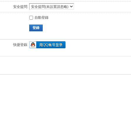
安全提問:
自動登錄
登錄
快捷登錄: