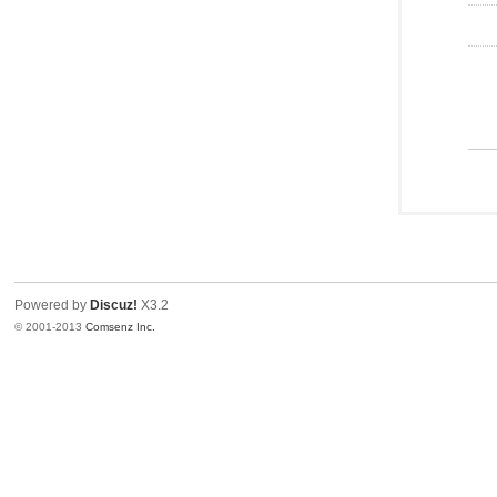
Powered by
Discuz!
X3.2
© 2001-2013
Comsenz Inc.