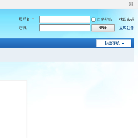
用戶名
自動登錄
找回密碼
登錄
密碼
立即註冊
快捷導航