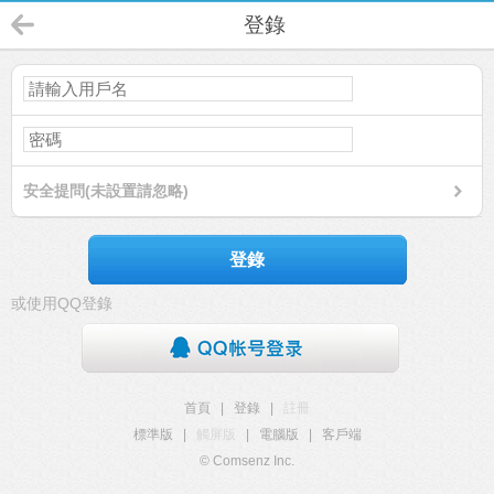
登錄
安全提問(未設置請忽略)
登錄
或使用QQ登錄
首頁
|
登錄
|
註冊
標準版
|
觸屏版
|
電腦版
|
客戶端
© Comsenz Inc.