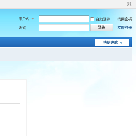
用戶名
自動登錄
找回密碼
登錄
密碼
立即註冊
快捷導航