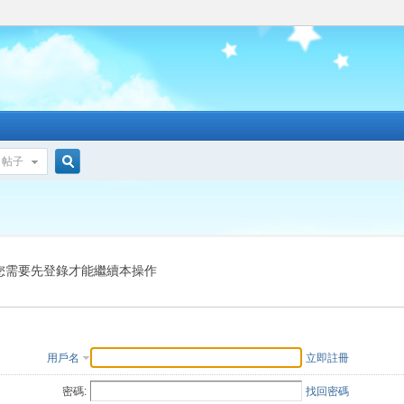
帖子
搜
索
您需要先登錄才能繼續本操作
用戶名
立即註冊
密碼:
找回密碼