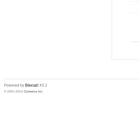
Powered by
Discuz!
X3.2
© 2001-2013
Comsenz Inc.