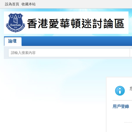
設為首頁
收藏本站
論壇
用戶登錄