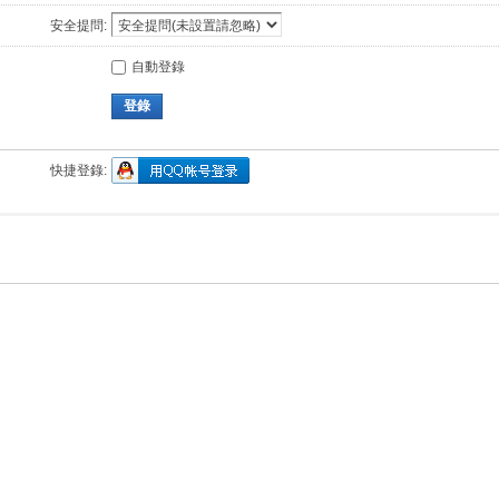
安全提問:
自動登錄
登錄
快捷登錄: