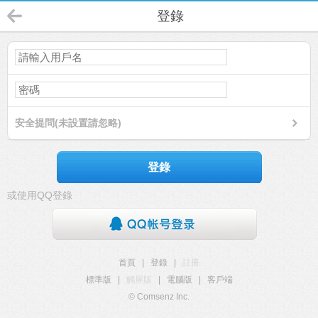
登錄
安全提問(未設置請忽略)
登錄
或使用QQ登錄
首頁
|
登錄
|
註冊
標準版
|
觸屏版
|
電腦版
|
客戶端
© Comsenz Inc.