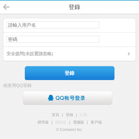
登錄
安全提問(未設置請忽略)
登錄
或使用QQ登錄
首頁
|
登錄
|
註冊
標準版
|
觸屏版
|
電腦版
|
客戶端
© Comsenz Inc.