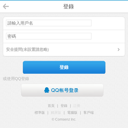
登錄
安全提問(未設置請忽略)
登錄
或使用QQ登錄
首頁
|
登錄
|
註冊
標準版
|
觸屏版
|
電腦版
|
客戶端
© Comsenz Inc.