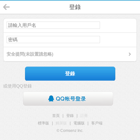
登錄
安全提問(未設置請忽略)
登錄
或使用QQ登錄
首頁
|
登錄
|
註冊
標準版
|
觸屏版
|
電腦版
|
客戶端
© Comsenz Inc.