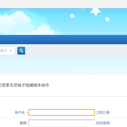
帖子
搜
索
您需要先登錄才能繼續本操作
用戶名
立即註冊
密碼:
找回密碼