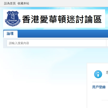
設為首頁
收藏本站
論壇
用戶登錄