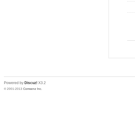
Powered by
Discuz!
X3.2
© 2001-2013
Comsenz Inc.