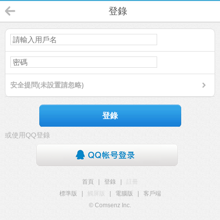
登錄
安全提問(未設置請忽略)
登錄
或使用QQ登錄
首頁
|
登錄
|
註冊
標準版
|
觸屏版
|
電腦版
|
客戶端
© Comsenz Inc.