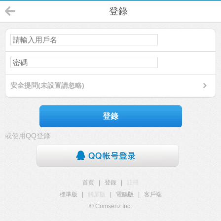
登錄
安全提問(未設置請忽略)
登錄
或使用QQ登錄
首頁
|
登錄
|
註冊
標準版
|
觸屏版
|
電腦版
|
客戶端
© Comsenz Inc.