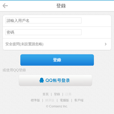
登錄
安全提問(未設置請忽略)
登錄
或使用QQ登錄
首頁
|
登錄
|
註冊
標準版
|
觸屏版
|
電腦版
|
客戶端
© Comsenz Inc.